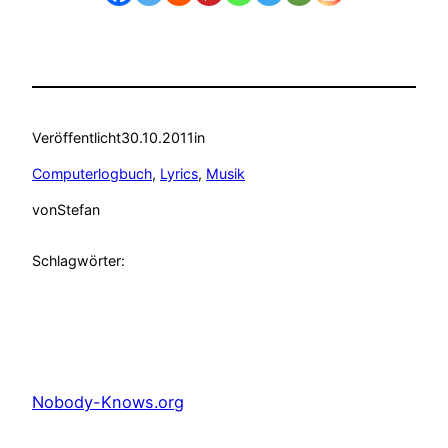
Veröffentlicht
30.10.2011
in
Computerlogbuch
, 
Lyrics
, 
Musik
von
Stefan
Schlagwörter:
Nobody-Knows.org