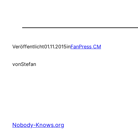
Veröffentlicht
01.11.2015
in
FanPress CM
von
Stefan
Nobody-Knows.org