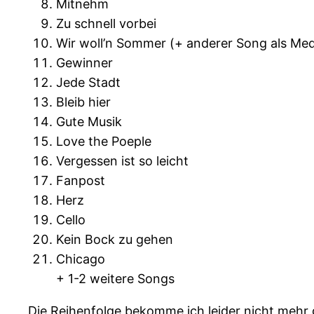
Mitnehm
Zu schnell vorbei
Wir woll’n Sommer (+ anderer Song als Med
Gewinner
Jede Stadt
Bleib hier
Gute Musik
Love the Poeple
Vergessen ist so leicht
Fanpost
Herz
Cello
Kein Bock zu gehen
Chicago
+ 1-2 weitere Songs
Die Reihenfolge bekomme ich leider nicht meh