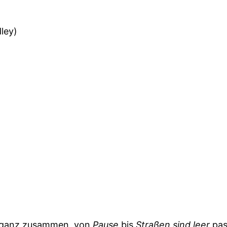
ley)
r ganz zusammen, von
Pause
bis
Straßen sind leer
pas