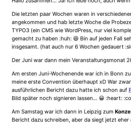
Hallo zusammen… Ja! Ich lebe noch, auch wenn i
Die letzten paar Wochen waren in verschiedener 
angekommen und hab letzte Woche die Probezeit
TYPO3 (ein CMS wie WordPress, nur viel komplex
gemacht zu haben :huh: 😆 Bin auf jeden Fall s
insgesamt. (hat auch nur 6 Wochen gedauert :sl
Der Juni war dann mein Veranstaltungsmonat 20
Am ersten Juni-Wochenende war ich in Bonn z
meine erste Convention überhaupt xD War zwar hin
ausführlichen Bericht dazu hatte ich schon auf
Bild später noch signieren lassen… 😀 :heart: :c
Am Samstag war ich dann in Leipzig zum
Konze
Bericht dazu schreiben, aber da siegt jetzt eher 