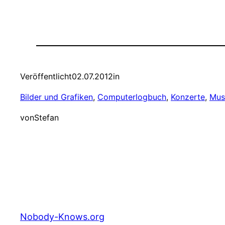
Veröffentlicht
02.07.2012
in
Bilder und Grafiken
, 
Computerlogbuch
, 
Konzerte
, 
Mus
von
Stefan
Nobody-Knows.org