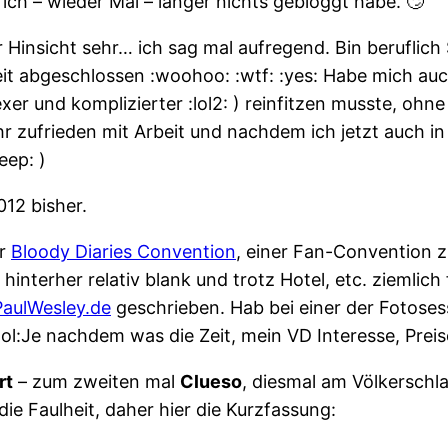
ch – wieder Mal – länger nichts gebloggt habe. 🙄
Hinsicht sehr… ich sag mal aufregend. Bin beruflich 
 abgeschlossen :woohoo: :wtf: :yes: Habe mich auch 
er und komplizierter :lol2: ) reinfitzen musste, ohn
ehr zufrieden mit Arbeit und nachdem ich jetzt auch
eep: )
12 bisher.
ur
Bloody Diaries Convention
, einer Fan-Convention 
terher relativ blank und trotz Hotel, etc. ziemlich f
PaulWesley.de
geschrieben. Hab bei einer der Fotoses
ool:Je nachdem was die Zeit, mein VD Interesse, Preis
rt
– zum zweiten mal
Clueso
, diesmal am Völkerschla
die Faulheit, daher hier die Kurzfassung: