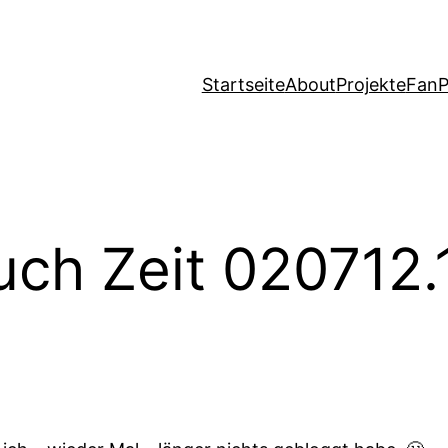
Startseite
About
Projekte
FanP
ch Zeit 020712.